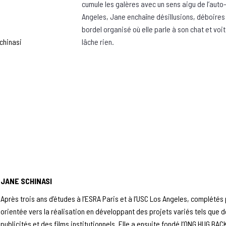
cumule les galères avec un sens aigu de l’auto
Angeles, Jane enchaîne désillusions, déboires
bordel organisé où elle parle à son chat et voi
chinasi
lâche rien.
JANE SCHINASI
Après trois ans d’études à l’ESRA Paris et à l’USC Los Angeles, complétés 
orientée vers la réalisation en développant des projets variés tels que 
publicités et des films institutionnels. Elle a ensuite fondé l’ONG HUG BACK