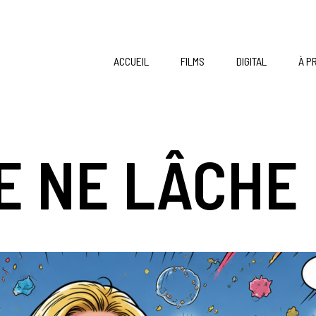
ACCUEIL
FILMS
DIGITAL
À P
E NE LÂCHE 