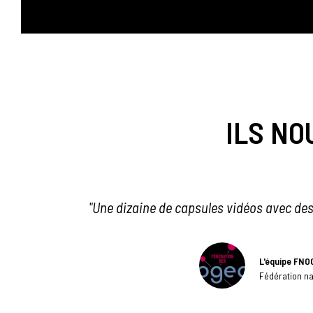
ILS NO
"Nous sommes très satisfaits de la réali
ap