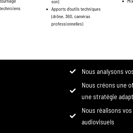
 tournage
Mi
son)
techniciens
Apports d'outils techniques
(drône, 360, caméras
professionnelles)
Nous analysons vo
Nous créons une of
une stratégie adap
Nous réalisons vos
audiovisuels