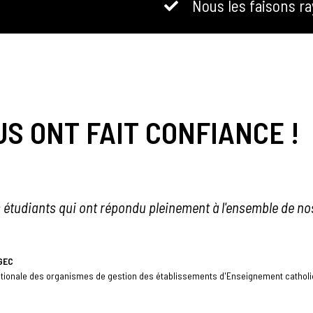
Nous les faisons r
US ONT FAIT CONFIANCE !
sation des supports audiovisuels et de l'accompagnement 
porté Sharing Productions et son équipe."
PSH Sup
École supérieure de management et communication à Paris