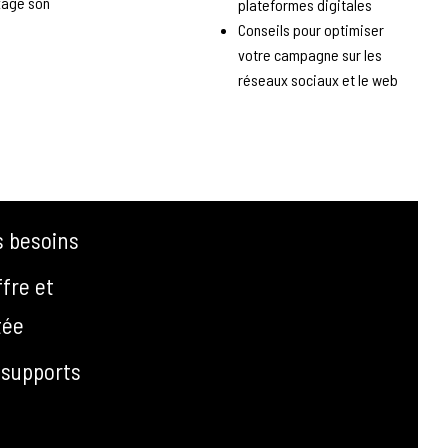
xage son
plateformes digitales
Conseils pour optimiser
votre campagne sur les
réseaux sociaux et le web
s besoins
fre et
tée
 supports