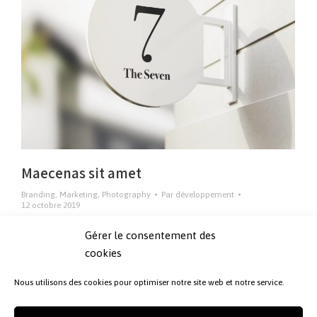
Maecenas sit amet
Branding
,
Marketing
,
Photography
Par
développement
12 octobre 2019
Maecenas sit amet tincidunt elit – habitant morbi
Gérer le consentement des
tristique senectus et netus et malesuada fames ac
cookies
turpis egestas lorem.
Nous utilisons des cookies pour optimiser notre site web et notre service.