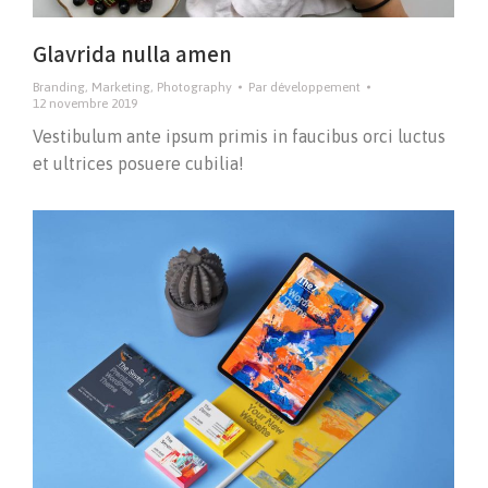
Glavrida nulla amen
Branding
,
Marketing
,
Photography
Par
développement
12 novembre 2019
Vestibulum ante ipsum primis in faucibus orci luctus
et ultrices posuere cubilia!